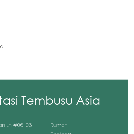
a.
tasi Tembusu Asia
an Ln #06-06
Rumah