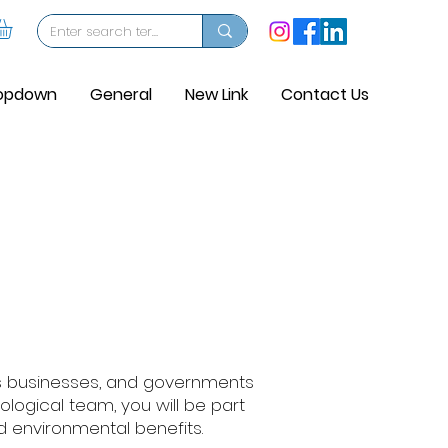
opdown
General
New Link
Contact Us
s businesses, and governments
ological team, you will be part
nd environmental benefits.