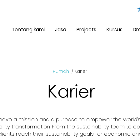
Tentang kami
Jasa
Projects
Kursus
Dr
Rumah
/ Karier
Karier
have a mission and a purpose: to empower the world’
ility transformation. From the sustainability team to ec
 clients reach their sustainability goals for economic a