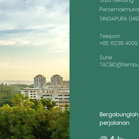
Satu Gedung
Persemakmura
SINGAPURA (149
Telepon
+65 6238 4009
Surel
TACBD@tembus
Bergabunglah
perjalanan